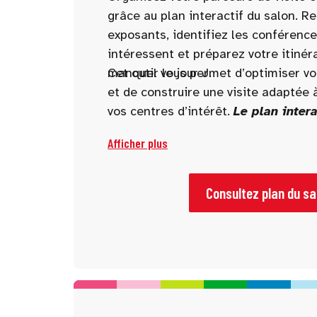
grâce au plan interactif du salon. R
exposants, identifiez les conférence
intéressent et préparez votre itinér
manquer le jour J.
Cet outil vous permet d’optimiser v
et de construire une visite adaptée à
vos centres d’intérêt.
Le plan intera
disponible 10 jours avant l’ouvertu
Afficher plus
Consultez plan du sa