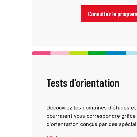
pour vous aider à mieux comprendre 
parcours possibles. Pensez à consu
Consultez le progra
l’avance et à sélectionner les confé
intéressent.
Tests d'orientation
Découvrez les domaines d’études et 
pourraient vous correspondre grâce 
d’orientation conçus par des spécial
d’intérêt, compétences, personnalité