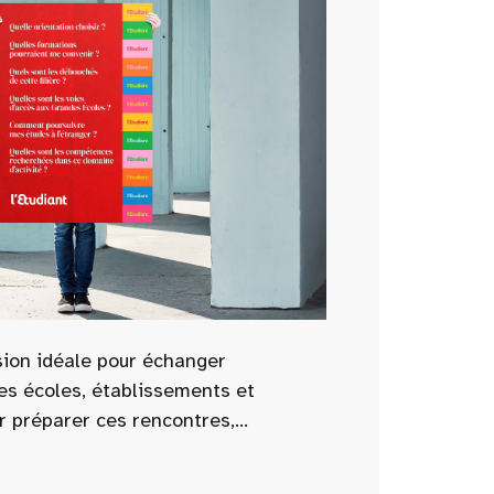
sion idéale pour échanger
es écoles, établissements et
r préparer ces rencontres,
tenant les questions essentielles à
s : admissions, programmes,