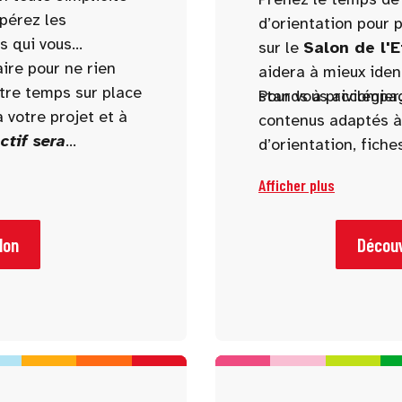
epérez les
d’orientation pour p
s qui vous
sur le
Salon de l'
aire pour ne rien
aidera à mieux iden
otre temps sur place
stands à privilégier
Pour vous accompag
 votre projet et à
contenus adaptés à t
ctif sera
d’orientation, fiche
re du salon.
rédaction ou encor
Afficher plus
lon
Découv