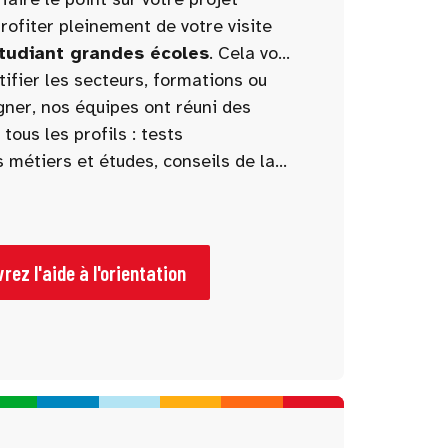
rofiter pleinement de votre visite
Etudiant grandes écoles
. Cela vous
tifier les secteurs, formations ou
.
ner, nos équipes ont réuni des
ous les profils : tests
s métiers et études, conseils de la
e stands à ne pas manquer.
rez l'aide à l'orientation