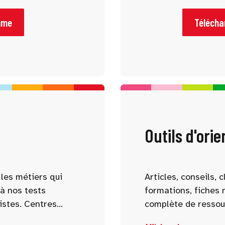
les études et les
débouchés, stages, 
lter le programme à
aidera à mener des 
mme
Téléchar
rences qui vous
Outils d'orie
les métiers qui
Articles, conseils,
à nos tests
formations, fiches 
istes. Centres
complète de ressou
, aspirations : nos
réflexion et affiner