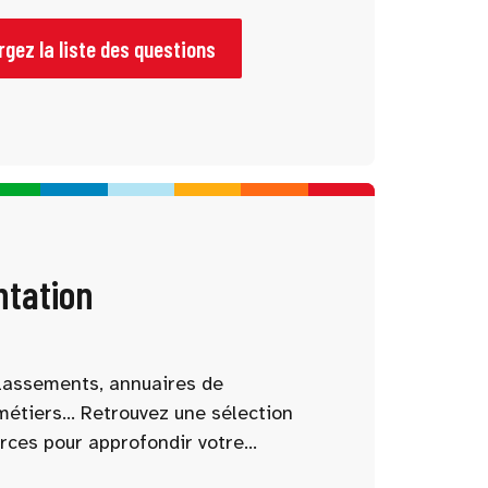
vie étudiante… Notre sélection vous
échanges utiles !
gez la liste des questions
ntation
 classements, annuaires de
métiers… Retrouvez une sélection
rces pour approfondir votre
 votre projet d’études. Nos outils