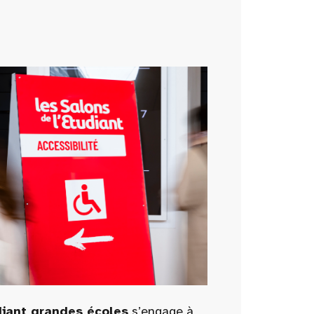
diant grandes écoles
s’engage à