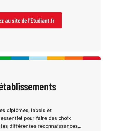
 à chaque étape pour mieux
mations, les débouchés et les
z au site de l'Etudiant.fr
 établissements
es diplômes, labels et
essentiel pour faire des choix
 les différentes reconnaissances