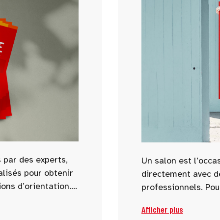
 par des experts,
Un salon est l’occa
alisés pour obtenir
directement avec d
ons d’orientation.
professionnels. Pou
as, métiers
choisissez dès main
Afficher plus
es sont abordées
poser aux exposant