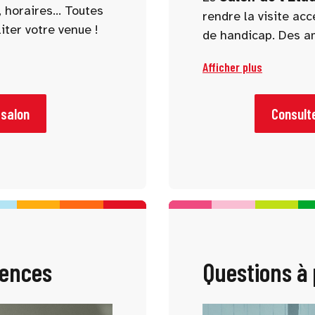
 horaires... Toutes
rendre la visite ac
iter votre venue !
de handicap. Des a
sont prévus pour gar
Afficher plus
et inclusive aux per
 salon
Consulte
ences
Questions à