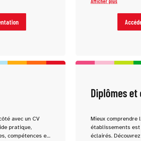
Afficher plus
 connaître et
vous accompagnent
tre profil.
comprendre les for
parcours possibles.
entation
Accéde
Diplômes et
côté avec un CV
Mieux comprendre l
ide pratique,
établissements est 
es, compétences et
éclairés. Découvrez